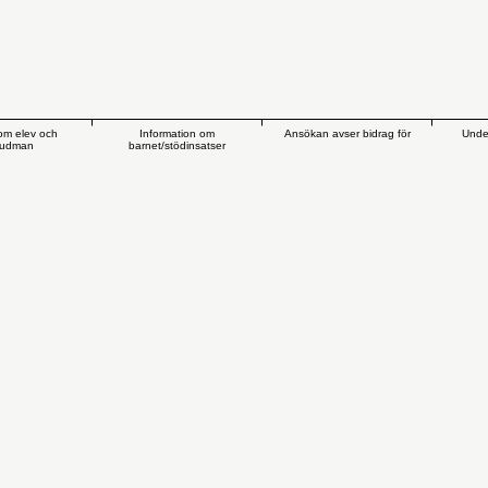
om elev och
Information om
Ansökan avser bidrag för
Unde
vudman
barnet/stödinsatser