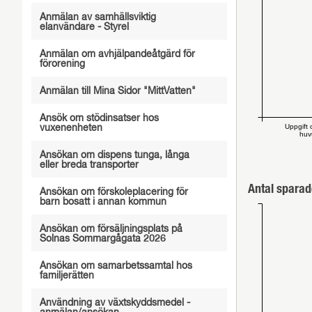
Anmälan av samhällsviktig
elanvändare - Styrel
Anmälan om avhjälpandeåtgärd för
förorening
Anmälan till Mina Sidor "MittVatten"
Ansök om stödinsatser hos
Uppgift 
vuxenenheten
hu
Ansökan om dispens tunga, långa
eller breda transporter
Antal sparad
Ansökan om förskoleplacering för
barn bosatt i annan kommun
Ansökan om försäljningsplats på
Solnas Sommargågata 2026
Ansökan om samarbetssamtal hos
familjerätten
Användning av växtskyddsmedel -