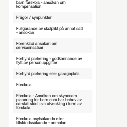
barn förskola - ansökan om
kompensation
Frågor / synpunkter
Fullgörande av skolplikt på annat sätt
- ansökan
Förenklad ansökan om
serviceinsatser
Förhyrd parkering - godkännande av
flytt av personuppgifter
Förhyrd parkering eller garageplats
Förskola
Förskola - Ansökan om skyndsam
placering för barn som har behov av
särskilt stöd i sin utveckling i form av
förskola
Förskola asylsökande eller
tillståndssökande - anmälan