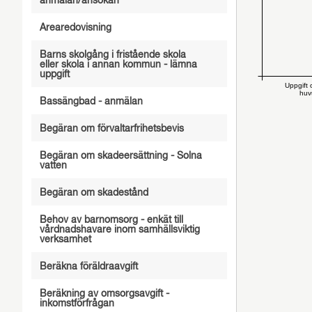
anmälan/ansökan
Arearedovisning
Barns skolgång i fristående skola
eller skola i annan kommun - lämna
uppgift
Uppgift 
hu
Bassängbad - anmälan
Begäran om förvaltarfrihetsbevis
Begäran om skadeersättning - Solna
vatten
Begäran om skadestånd
Behov av barnomsorg - enkät till
vårdnadshavare inom samhällsviktig
verksamhet
Beräkna föräldraavgift
Beräkning av omsorgsavgift -
inkomstförfrågan