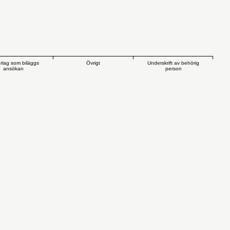
rlag som biläggs
Övrigt
Underskrift av behörig
ansökan
person