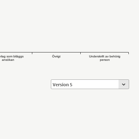
rlag som biläggs
Övrigt
Underskrift av behörig
ansökan
person