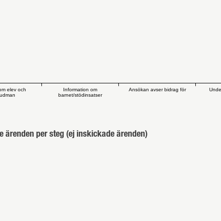
om elev och
Information om
Ansökan avser bidrag för
Unde
vudman
barnet/stödinsatser
e ärenden per steg (ej inskickade ärenden)