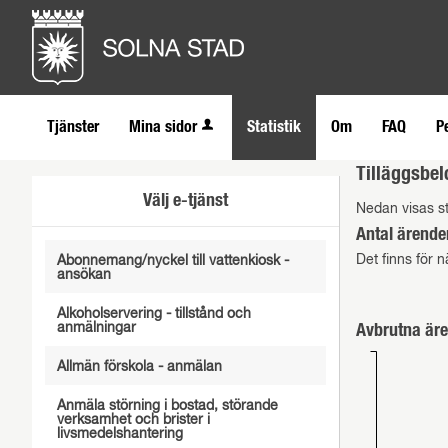
Tjänster
Mina sidor
Statistik
Om
FAQ
P
Tilläggsbel
Välj e-tjänst
Nedan visas st
Antal ärende
Det finns för n
Abonnemang/nyckel till vattenkiosk -
ansökan
Alkoholservering - tillstånd och
anmälningar
Avbrutna äre
Allmän förskola - anmälan
Anmäla störning i bostad, störande
verksamhet och brister i
livsmedelshantering