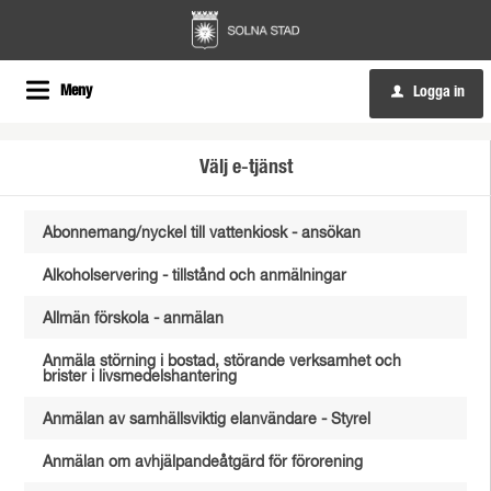
Meny
Logga in
u
Välj e-tjänst
Abonnemang/nyckel till vattenkiosk - ansökan
Alkoholservering - tillstånd och anmälningar
Allmän förskola - anmälan
Anmäla störning i bostad, störande verksamhet och
brister i livsmedelshantering
Anmälan av samhällsviktig elanvändare - Styrel
Anmälan om avhjälpandeåtgärd för förorening