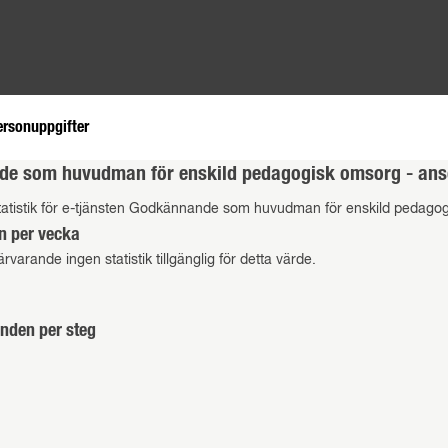
ersonuppgifter
e som huvudman för enskild pedagogisk omsorg - an
tatistik för e-tjänsten Godkännande som huvudman för enskild pedago
n per vecka
ärvarande ingen statistik tillgänglig för detta värde.
nden per steg