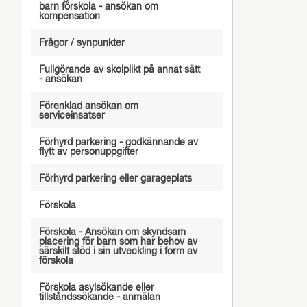
barn förskola - ansökan om
kompensation
Frågor / synpunkter
Fullgörande av skolplikt på annat sätt
- ansökan
Förenklad ansökan om
serviceinsatser
Förhyrd parkering - godkännande av
flytt av personuppgifter
Förhyrd parkering eller garageplats
Förskola
Förskola - Ansökan om skyndsam
placering för barn som har behov av
särskilt stöd i sin utveckling i form av
förskola
Förskola asylsökande eller
tillståndssökande - anmälan