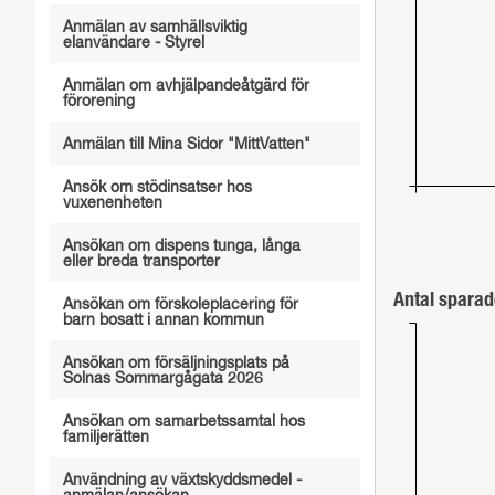
Anmälan av samhällsviktig
elanvändare - Styrel
Anmälan om avhjälpandeåtgärd för
förorening
Anmälan till Mina Sidor "MittVatten"
Ansök om stödinsatser hos
vuxenenheten
Ansökan om dispens tunga, långa
eller breda transporter
Antal sparad
Ansökan om förskoleplacering för
barn bosatt i annan kommun
Ansökan om försäljningsplats på
Solnas Sommargågata 2026
Ansökan om samarbetssamtal hos
familjerätten
Användning av växtskyddsmedel -