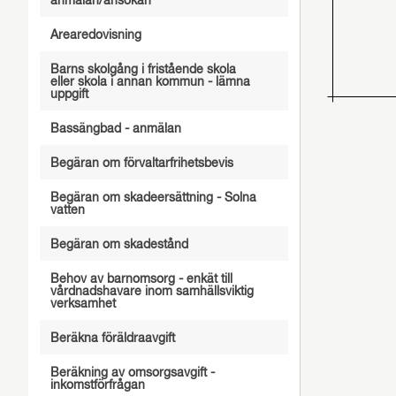
anmälan/ansökan
Arearedovisning
Barns skolgång i fristående skola
eller skola i annan kommun - lämna
uppgift
Bassängbad - anmälan
Begäran om förvaltarfrihetsbevis
Begäran om skadeersättning - Solna
vatten
Begäran om skadestånd
Behov av barnomsorg - enkät till
vårdnadshavare inom samhällsviktig
verksamhet
Beräkna föräldraavgift
Beräkning av omsorgsavgift -
inkomstförfrågan