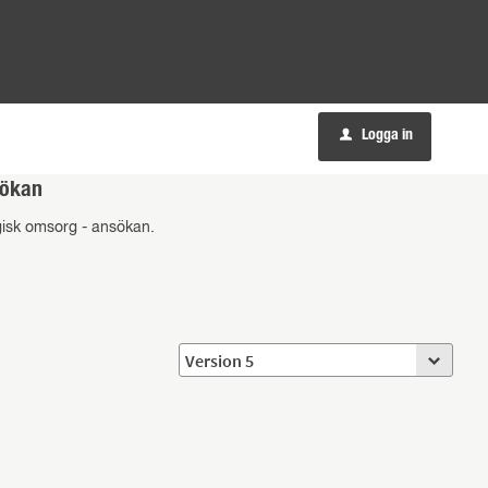
Logga in
u
sökan
gisk omsorg - ansökan.