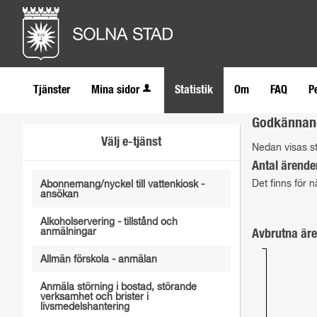
Tjänster
Mina sidor
Statistik
Om
FAQ
P
Godkännand
Välj e-tjänst
Nedan visas s
Antal ärende
Det finns för n
Abonnemang/nyckel till vattenkiosk -
ansökan
Alkoholservering - tillstånd och
anmälningar
Avbrutna äre
Allmän förskola - anmälan
Anmäla störning i bostad, störande
verksamhet och brister i
livsmedelshantering