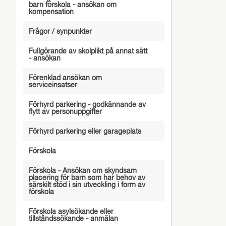
barn förskola - ansökan om
kompensation
Frågor / synpunkter
Fullgörande av skolplikt på annat sätt
- ansökan
Förenklad ansökan om
serviceinsatser
Förhyrd parkering - godkännande av
flytt av personuppgifter
Förhyrd parkering eller garageplats
Förskola
Förskola - Ansökan om skyndsam
placering för barn som har behov av
särskilt stöd i sin utveckling i form av
förskola
Förskola asylsökande eller
tillståndssökande - anmälan