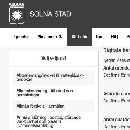
Tjänster
Mina sidor
Statistik
Om
FAQ
P
Digitala by
Välj e-tjänst
Nedan visas sta
Antal ärende
Det finns för n
Abonnemang/nyckel till vattenkiosk -
ansökan
Alkoholservering - tillstånd och
Avbrutna äre
anmälningar
Det finns för n
Allmän förskola - anmälan
Anmäla störning i bostad, störande
Antal sparad
verksamhet och brister i
livsmedelshantering
Det finns för n