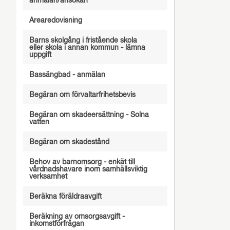
anmälan/ansökan
Arearedovisning
Barns skolgång i fristående skola
eller skola i annan kommun - lämna
uppgift
Bassängbad - anmälan
Begäran om förvaltarfrihetsbevis
Begäran om skadeersättning - Solna
vatten
Begäran om skadestånd
Behov av barnomsorg - enkät till
vårdnadshavare inom samhällsviktig
verksamhet
Beräkna föräldraavgift
Beräkning av omsorgsavgift -
inkomstförfrågan