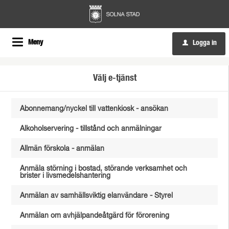
Meny
Logga in
u
Välj e-tjänst
Abonnemang/nyckel till vattenkiosk - ansökan
Alkoholservering - tillstånd och anmälningar
Allmän förskola - anmälan
Anmäla störning i bostad, störande verksamhet och
brister i livsmedelshantering
Anmälan av samhällsviktig elanvändare - Styrel
Anmälan om avhjälpandeåtgärd för förorening