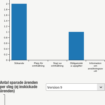
2
1.8
1.6
1.4
1.2
1
0.8
0.6
0.4
0.2
0
Sökande
Plats för
Start av
Obligatorisk
Information
ormhållning
ormhållning
a uppgifter
om
ansökningsav
gift
Antal sparade ärenden
per steg (ej inskickade
ärenden)