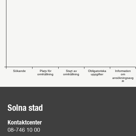
Sökande
Plats för
Start av
Obligatoriska
Information
ormhållning
ormhållning
uppgifter
om
ansökningsavg
ift
Solna stad
Kontaktcenter
08-746 10 00