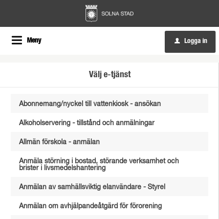
Meny
Logga in
u
Välj e-tjänst
Abonnemang/nyckel till vattenkiosk - ansökan
Alkoholservering - tillstånd och anmälningar
Allmän förskola - anmälan
Anmäla störning i bostad, störande verksamhet och
brister i livsmedelshantering
Anmälan av samhällsviktig elanvändare - Styrel
Anmälan om avhjälpandeåtgärd för förorening