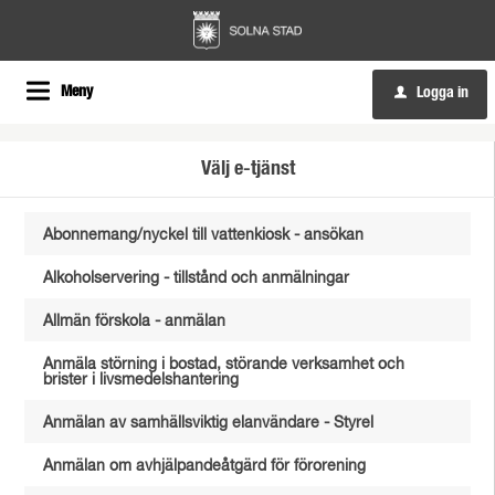
Meny
Logga in
u
Välj e-tjänst
Abonnemang/nyckel till vattenkiosk - ansökan
Alkoholservering - tillstånd och anmälningar
Allmän förskola - anmälan
Anmäla störning i bostad, störande verksamhet och
brister i livsmedelshantering
Anmälan av samhällsviktig elanvändare - Styrel
Anmälan om avhjälpandeåtgärd för förorening