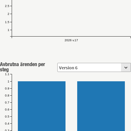
2.5
2
1.5
1
2026 v.17
Avbrutna ärenden per
steg
1.1
1
0.9
0.8
0.7
0.6
0.5
0.4
0.3