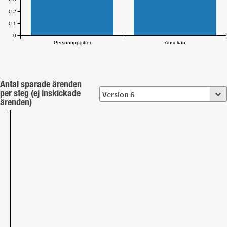
0.2
0.1
0
Personuppgifter
Ansökan
Antal sparade ärenden
per steg (ej inskickade
ärenden)