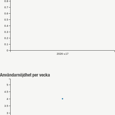
0.8
0.7
0.6
0.5
0.4
0.3
0.2
0.1
0
2026 v.17
Användarnöjdhet per vecka
5
4.5
4
3.5
3