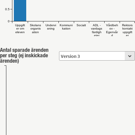
0.5
0
Uppgift
Skolans
Undervi
Kommuni
Socialt
ADL -
Vårdbeh
Rektors
er om
organis
sning
kation
vardags
ov -
kontakt
eleven
ation
färdigh
Egenvår
uppgift
eter
d
er
Antal sparade ärenden
per steg (ej inskickade
ärenden)