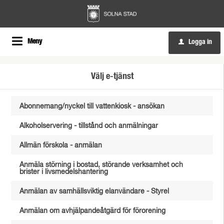
Meny
Logga in
u
Välj e-tjänst
Abonnemang/nyckel till vattenkiosk - ansökan
Alkoholservering - tillstånd och anmälningar
Allmän förskola - anmälan
Anmäla störning i bostad, störande verksamhet och
brister i livsmedelshantering
Anmälan av samhällsviktig elanvändare - Styrel
Anmälan om avhjälpandeåtgärd för förorening