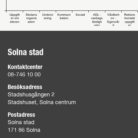
Uppgift
Skolans
Undervi
Kommuni
Socialt
ADL -
Vårdbeh
Rektors
er om
organis
sning
kation
vardags
ov -
kontakt
eleven
ation
färdigh
Egenvår
uppgift
eter
d
er
Solna stad
Kontaktcenter
08-746 10 00
Besöksadress
Stadshusgången 2
Stadshuset, Solna centrum
Postadress
Solna stad
171 86 Solna