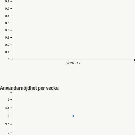
0.8
0.7
0.6
0.5
0.4
0.3
0.2
0.1
0
2026 v.19
Användarnöjdhet per vecka
5
4.5
4
3.5
3