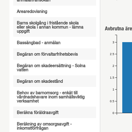
anmälan/ansökan
Arearedovisning
Barns skolgång i fristående skola
eller skola i annan kommun - lämna
Avbrutna äre
uppgift
3
Bassängbad - anmälan
2.5
Begäran om förvaltarfrihetsbevis
Begäran om skadeersättning - Solna
2
vatten
1.5
Begäran om skadestånd
1
Behov av barnomsorg - enkät till
vårdnadshavare inom samhällsviktig
verksamhet
0.5
Beräkna föräldraavgift
0
Beräkning av omsorgsavgift -
inkomstförfrågan