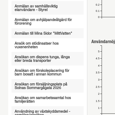
0.2
Anmälan av samhällsviktig
elanvändare - Styrel
0.1
0
Anmälan om avhjälpandeåtgärd för
förorening
Anmälan till Mina Sidor "MittVatten"
Användarnöj
Ansök om stödinsatser hos
vuxenenheten
5
Ansökan om dispens tunga, långa
4.5
eller breda transporter
4
Ansökan om förskoleplacering för
3.5
barn bosatt i annan kommun
3
Ansökan om försäljningsplats på
2.5
Solnas Sommargågata 2026
2
Ansökan om samarbetssamtal hos
1.5
familjerätten
1
Användning av växtskyddsmedel -