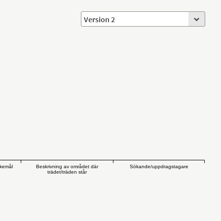
skemål
Beskrivning av området där
Sökande/uppdragstagare
trädet/träden står