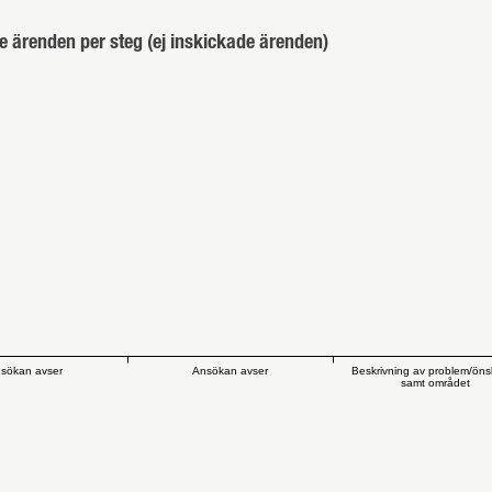
e ärenden per steg (ej inskickade ärenden)
sökan avser
Ansökan avser
Beskrivning av problem/ön
samt området