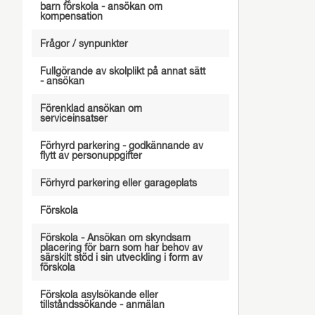
barn förskola - ansökan om
kompensation
Frågor / synpunkter
Fullgörande av skolplikt på annat sätt
- ansökan
Förenklad ansökan om
serviceinsatser
Förhyrd parkering - godkännande av
flytt av personuppgifter
Förhyrd parkering eller garageplats
Förskola
Förskola - Ansökan om skyndsam
placering för barn som har behov av
särskilt stöd i sin utveckling i form av
förskola
Förskola asylsökande eller
tillståndssökande - anmälan