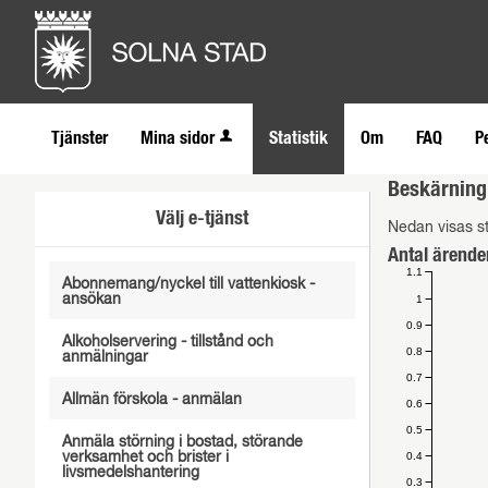
Tjänster
Mina sidor
Statistik
Om
FAQ
P
Beskärning 
Välj e-tjänst
Nedan visas st
Antal ärende
1.1
Abonnemang/nyckel till vattenkiosk -
ansökan
1
0.9
Alkoholservering - tillstånd och
0.8
anmälningar
0.7
Allmän förskola - anmälan
0.6
0.5
Anmäla störning i bostad, störande
0.4
verksamhet och brister i
livsmedelshantering
0.3