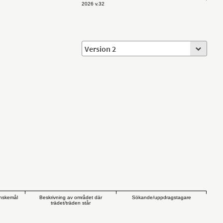
2026 v.32
önskemål
Beskrivning av området där
Sökande/uppdragstagare
trädet/träden står