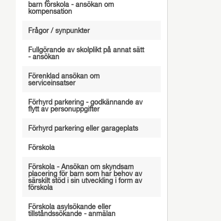
barn förskola - ansökan om
kompensation
Frågor / synpunkter
Fullgörande av skolplikt på annat sätt
- ansökan
Förenklad ansökan om
serviceinsatser
Förhyrd parkering - godkännande av
flytt av personuppgifter
Förhyrd parkering eller garageplats
Förskola
Förskola - Ansökan om skyndsam
placering för barn som har behov av
särskilt stöd i sin utveckling i form av
förskola
Förskola asylsökande eller
tillståndssökande - anmälan