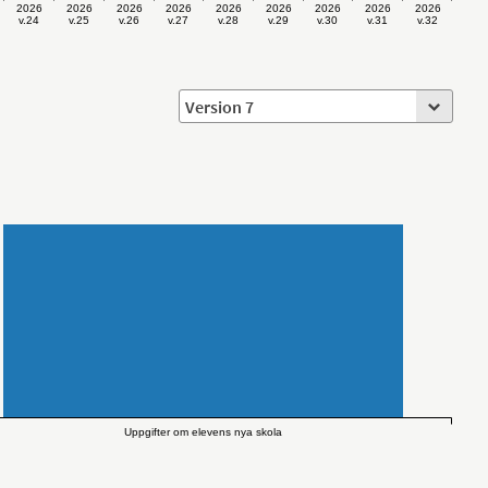
2026
2026
2026
2026
2026
2026
2026
2026
2026
v.24
v.25
v.26
v.27
v.28
v.29
v.30
v.31
v.32
Uppgifter om elevens nya skola