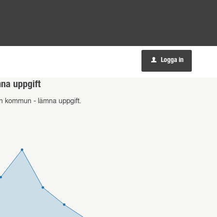
Logga in
u
mna uppgift
nnan kommun - lämna uppgift.