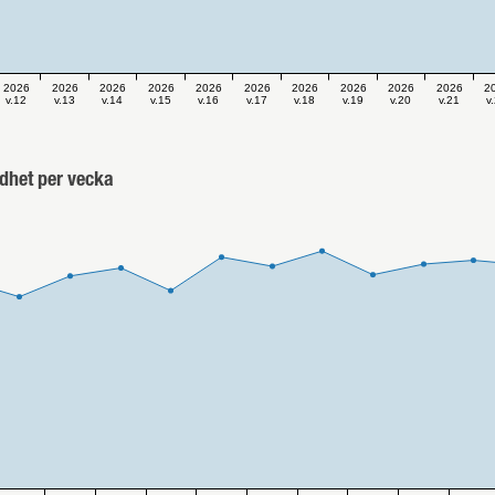
2026
2026
2026
2026
2026
2026
2026
2026
2026
2026
2
v.12
v.13
v.14
v.15
v.16
v.17
v.18
v.19
v.20
v.21
v
dhet per vecka