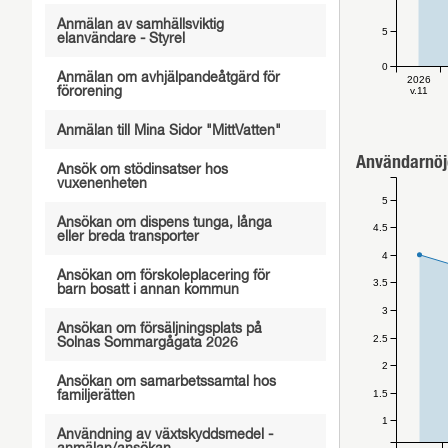
Anmälan av samhällsviktig
5
elanvändare - Styrel
0
Anmälan om avhjälpandeåtgärd för
2026
förorening
v.11
Anmälan till Mina Sidor "MittVatten"
Användarnöj
Ansök om stödinsatser hos
vuxenenheten
5
Ansökan om dispens tunga, långa
4.5
eller breda transporter
4
Ansökan om förskoleplacering för
3.5
barn bosatt i annan kommun
3
Ansökan om försäljningsplats på
2.5
Solnas Sommargågata 2026
2
Ansökan om samarbetssamtal hos
1.5
familjerätten
1
Användning av växtskyddsmedel -