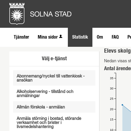
Tjänster
Mina sidor
Statistik
Om
FAQ
P
Elevs skolg
Välj e-tjänst
Nedan visas st
Antal ärende
Abonnemang/nyckel till vattenkiosk -
35
ansökan
30
Alkoholservering - tillstånd och
anmälningar
25
Allmän förskola - anmälan
20
Anmäla störning i bostad, störande
15
verksamhet och brister i
livsmedelshantering
10