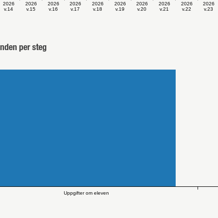
2026
2026
2026
2026
2026
2026
2026
2026
2026
2026
v.14
v.15
v.16
v.17
v.18
v.19
v.20
v.21
v.22
v.23
nden per steg
Uppgifter om eleven