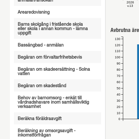
anmälan/ansökan
2026
v.13
Arearedovisning
Barns skolgång i fristående skola
eller skola i annan kommun - lämna
Avbrutna äre
uppgift
130
Bassängbad - anmälan
120
110
Begäran om förvaltarfrihetsbevis
100
90
Begäran om skadeersättning - Solna
80
vatten
70
60
Begäran om skadestånd
50
40
Behov av barnomsorg - enkät till
30
vårdnadshavare inom samhällsviktig
verksamhet
20
10
Beräkna föräldraavgift
0
Beräkning av omsorgsavgift -
inkomstförfrågan