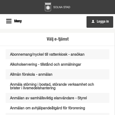
Meny
Logga in
u
Välj e-tjänst
Abonnemang/nyckel till vattenkiosk - ansökan
Alkoholservering - tillstånd och anmälningar
Allmän förskola - anmälan
Anmäla störning i bostad, störande verksamhet och
brister i livsmedelshantering
Anmälan av samhällsviktig elanvändare - Styrel
Anmälan om avhjälpandeåtgärd för förorening