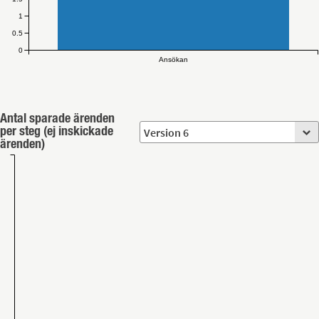
1
0.5
0
Ansökan
Antal sparade ärenden
per steg (ej inskickade
ärenden)