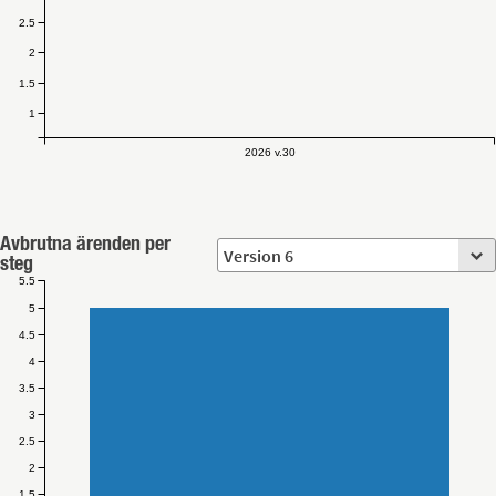
2.5
2
1.5
1
2026 v.30
Avbrutna ärenden per
steg
5.5
5
4.5
4
3.5
3
2.5
2
1.5