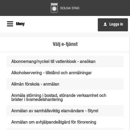
Meny
Logga in
u
Välj e-tjänst
Abonnemang/nyckel till vattenkiosk - ansökan
Alkoholservering - tillstånd och anmälningar
Allmän förskola - anmälan
Anmäla störning i bostad, störande verksamhet och
brister i livsmedelshantering
Anmälan av samhällsviktig elanvändare - Styrel
Anmälan om avhjälpandeåtgärd för förorening