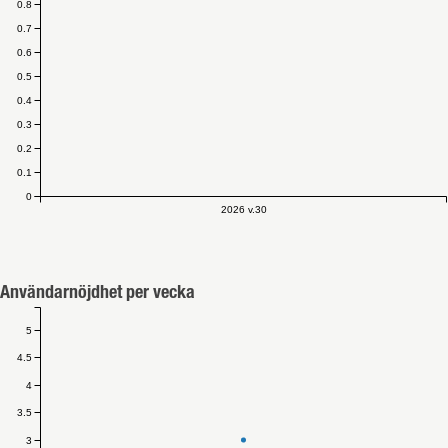
0.8
0.7
0.6
0.5
0.4
0.3
0.2
0.1
0
2026 v.30
Användarnöjdhet per vecka
5
4.5
4
3.5
3