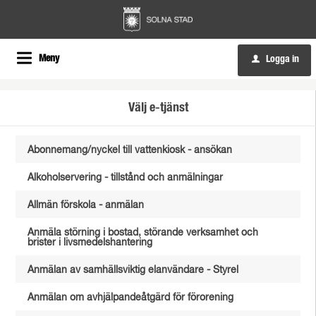
Meny
Logga in
u
Välj e-tjänst
Abonnemang/nyckel till vattenkiosk - ansökan
Alkoholservering - tillstånd och anmälningar
Allmän förskola - anmälan
Anmäla störning i bostad, störande verksamhet och
brister i livsmedelshantering
Anmälan av samhällsviktig elanvändare - Styrel
Anmälan om avhjälpandeåtgärd för förorening