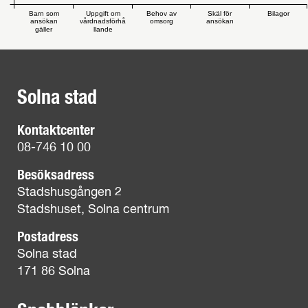
Barn som
Uppgift om
Behov av
Skäl för
Bilagor
ansökan
vårdnadsförhå
omsorg
ansökan
gäller
llande
Solna stad
Kontaktcenter
08-746 10 00
Besöksadress
Stadshusgången 2
Stadshuset, Solna centrum
Postadress
Solna stad
171 86 Solna