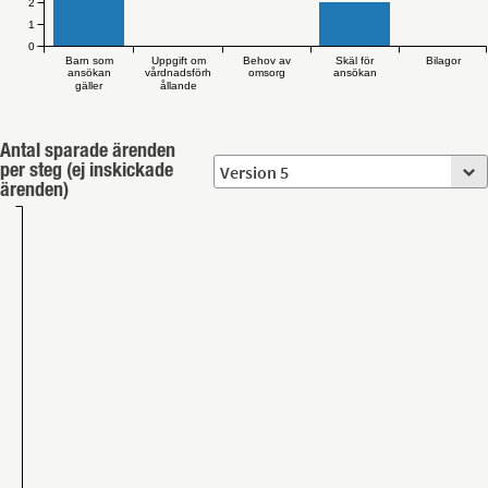
2
1
0
Barn som
Uppgift om
Behov av
Skäl för
Bilagor
ansökan
vårdnadsförh
omsorg
ansökan
gäller
ållande
Antal sparade ärenden
per steg (ej inskickade
ärenden)