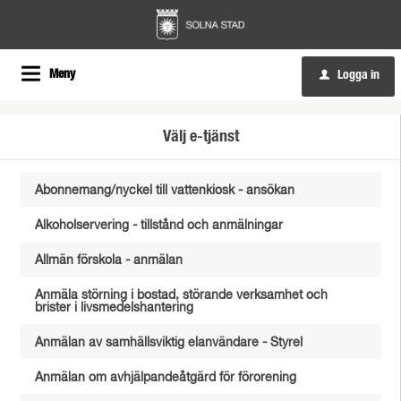
Meny
Logga in
u
Välj e-tjänst
Abonnemang/nyckel till vattenkiosk - ansökan
Alkoholservering - tillstånd och anmälningar
Allmän förskola - anmälan
Anmäla störning i bostad, störande verksamhet och
brister i livsmedelshantering
Anmälan av samhällsviktig elanvändare - Styrel
Anmälan om avhjälpandeåtgärd för förorening