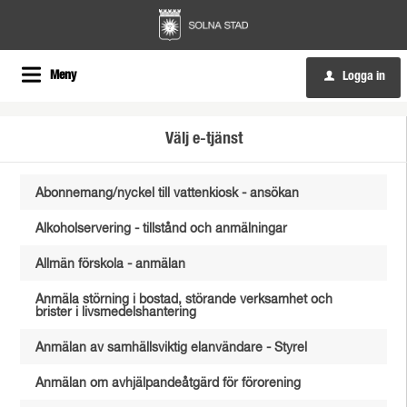
Meny
Logga in
u
Välj e-tjänst
Abonnemang/nyckel till vattenkiosk - ansökan
Alkoholservering - tillstånd och anmälningar
Allmän förskola - anmälan
Anmäla störning i bostad, störande verksamhet och
brister i livsmedelshantering
Anmälan av samhällsviktig elanvändare - Styrel
Anmälan om avhjälpandeåtgärd för förorening