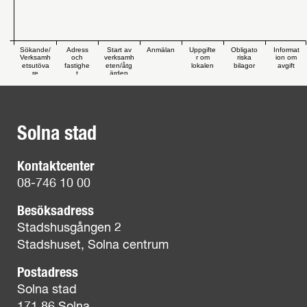
Sökande/
Adress
Start av
Anmälan
Uppgifte
Obligato
Informat
Verksamh
och
verksamh
r om
riska
ion om
etsutöva
fastighe
eten/åtg
lokalen
bilagor
avgift
re
t
ärden
Solna stad
Kontaktcenter
08-746 10 00
Besöksadress
Stadshusgången 2
Stadshuset, Solna centrum
Postadress
Solna stad