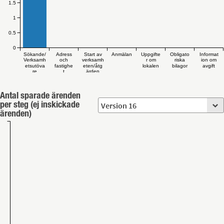
1.5
1
0.5
0
Sökande/
Adress
Start av
Anmälan
Uppgifte
Obligato
Informat
Verksamh
och
verksamh
r om
riska
ion om
etsutöva
fastighe
eten/åtg
lokalen
bilagor
avgift
re
t
ärden
Antal sparade ärenden
per steg (ej inskickade
ärenden)