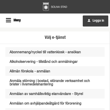
Meny
Logga in
u
Välj e-tjänst
Abonnemang/nyckel till vattenkiosk - ansökan
Alkoholservering - tillstånd och anmälningar
Allmän förskola - anmälan
Anmäla störning i bostad, störande verksamhet och
brister i livsmedelshantering
Anmälan av samhällsviktig elanvändare - Styrel
Anmälan om avhjälpandeåtgärd för förorening