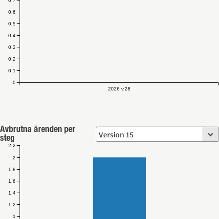
0.7
0.6
0.5
0.4
0.3
0.2
0.1
0
2026 v.28
Avbrutna ärenden per
steg
2.2
2
1.8
1.6
1.4
1.2
1