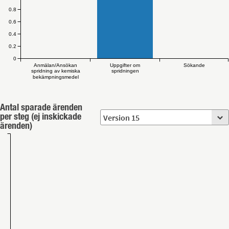
0.8
0.6
0.4
0.2
0
Anmälan/Ansökan
Uppgifter om
Sökande
spridning av kemiska
spridningen
bekämpningsmedel
Antal sparade ärenden
per steg (ej inskickade
ärenden)