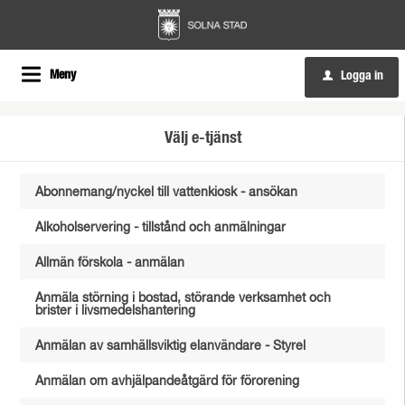
Meny
Logga in
u
Välj e-tjänst
Abonnemang/nyckel till vattenkiosk - ansökan
Alkoholservering - tillstånd och anmälningar
Allmän förskola - anmälan
Anmäla störning i bostad, störande verksamhet och
brister i livsmedelshantering
Anmälan av samhällsviktig elanvändare - Styrel
Anmälan om avhjälpandeåtgärd för förorening