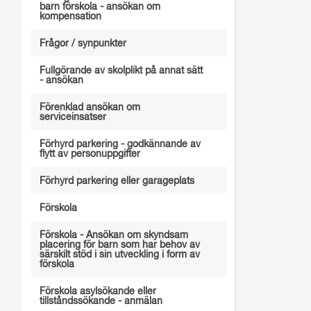
barn förskola - ansökan om
kompensation
Frågor / synpunkter
Fullgörande av skolplikt på annat sätt
- ansökan
Förenklad ansökan om
serviceinsatser
Förhyrd parkering - godkännande av
flytt av personuppgifter
Förhyrd parkering eller garageplats
Förskola
Förskola - Ansökan om skyndsam
placering för barn som har behov av
särskilt stöd i sin utveckling i form av
förskola
Förskola asylsökande eller
tillståndssökande - anmälan