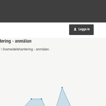
Logga in
u
ntering - anmälan
r i livsmedelshantering - anmälan.