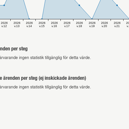
2026
2026
2026
2026
2026
2026
2026
2026
2026
2026
2
v.12
v.13
v.14
v.15
v.16
v.17
v.18
v.19
v.20
v.21
v
nden per steg
ärvarande ingen statistik tillgänglig för detta värde.
e ärenden per steg (ej inskickade ärenden)
ärvarande ingen statistik tillgänglig för detta värde.