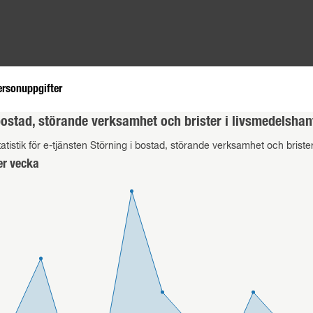
ersonuppgifter
bostad, störande verksamhet och brister i livsmedelsha
atistik för e-tjänsten Störning i bostad, störande verksamhet och briste
er vecka