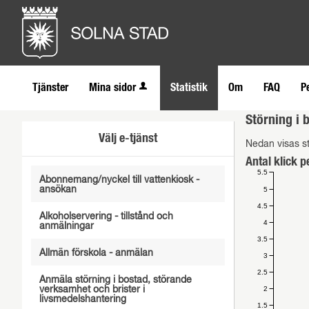
Tjänster
Mina sidor
Statistik
Om
FAQ
P
Störning i 
Välj e-tjänst
Nedan visas st
Antal klick p
5.5
Abonnemang/nyckel till vattenkiosk -
ansökan
5
4.5
Alkoholservering - tillstånd och
4
anmälningar
3.5
Allmän förskola - anmälan
3
2.5
Anmäla störning i bostad, störande
2
verksamhet och brister i
livsmedelshantering
1.5