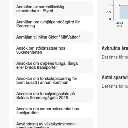
1
Anmälan av samhällsviktig
elanvändare - Styrel
0.5
0
Anmälan om avhjälpandeåtgärd för
2026
förorening
v.11
Anmälan till Mina Sidor "MittVatten"
Avbrutna äre
Ansök om stödinsatser hos
vuxenenheten
Det finns för n
Ansökan om dispens tunga, långa
eller breda transporter
Antal sparad
Ansökan om förskoleplacering för
barn bosatt i annan kommun
Det finns för n
Ansökan om försäljningsplats på
Solnas Sommargågata 2026
Ansökan om samarbetssamtal hos
familjerätten
Användning av växtskyddsmedel -