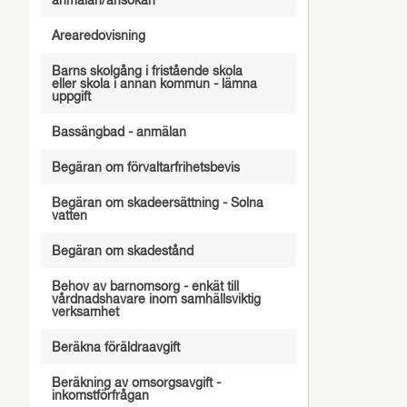
anmälan/ansökan
Arearedovisning
Barns skolgång i fristående skola
eller skola i annan kommun - lämna
uppgift
Bassängbad - anmälan
Begäran om förvaltarfrihetsbevis
Begäran om skadeersättning - Solna
vatten
Begäran om skadestånd
Behov av barnomsorg - enkät till
vårdnadshavare inom samhällsviktig
verksamhet
Beräkna föräldraavgift
Beräkning av omsorgsavgift -
inkomstförfrågan