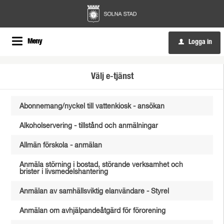
Meny
Logga in
u
Välj e-tjänst
Abonnemang/nyckel till vattenkiosk - ansökan
Alkoholservering - tillstånd och anmälningar
Allmän förskola - anmälan
Anmäla störning i bostad, störande verksamhet och
brister i livsmedelshantering
Anmälan av samhällsviktig elanvändare - Styrel
Anmälan om avhjälpandeåtgärd för förorening