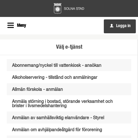
Meny
Logga in
u
Välj e-tjänst
Abonnemang/nyckel till vattenkiosk - ansökan
Alkoholservering - tillstånd och anmälningar
Allmän förskola - anmälan
Anmäla störning i bostad, störande verksamhet och
brister i livsmedelshantering
Anmälan av samhällsviktig elanvändare - Styrel
Anmälan om avhjälpandeåtgärd för förorening