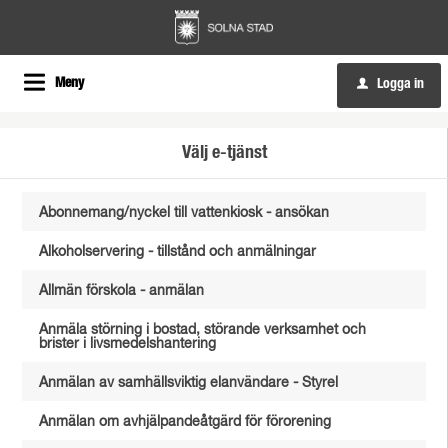
Meny
Logga in
u
Välj e-tjänst
Abonnemang/nyckel till vattenkiosk - ansökan
Alkoholservering - tillstånd och anmälningar
Allmän förskola - anmälan
Anmäla störning i bostad, störande verksamhet och
brister i livsmedelshantering
Anmälan av samhällsviktig elanvändare - Styrel
Anmälan om avhjälpandeåtgärd för förorening