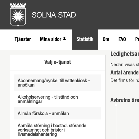
Tjänster
Mina sidor
Statistik
Om
FAQ
P
Ledighetsa
Välj e-tjänst
Nedan visas st
Antal ärende
Det finns för n
Abonnemang/nyckel till vattenkiosk -
ansökan
Alkoholservering - tillstånd och
Avbrutna äre
anmälningar
Allmän förskola - anmälan
Anmäla störning i bostad, störande
verksamhet och brister i
livsmedelshantering