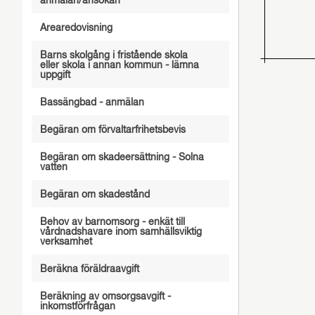
anmälan/ansökan
Arearedovisning
Barns skolgång i fristående skola
eller skola i annan kommun - lämna
uppgift
Bassängbad - anmälan
Begäran om förvaltarfrihetsbevis
Begäran om skadeersättning - Solna
vatten
Begäran om skadestånd
Behov av barnomsorg - enkät till
vårdnadshavare inom samhällsviktig
verksamhet
Beräkna föräldraavgift
Beräkning av omsorgsavgift -
inkomstförfrågan