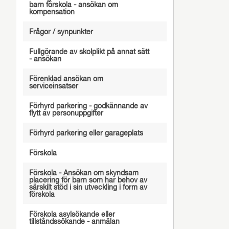
barn förskola - ansökan om
kompensation
Frågor / synpunkter
Fullgörande av skolplikt på annat sätt
- ansökan
Förenklad ansökan om
serviceinsatser
Förhyrd parkering - godkännande av
flytt av personuppgifter
Förhyrd parkering eller garageplats
Förskola
Förskola - Ansökan om skyndsam
placering för barn som har behov av
särskilt stöd i sin utveckling i form av
förskola
Förskola asylsökande eller
tillståndssökande - anmälan