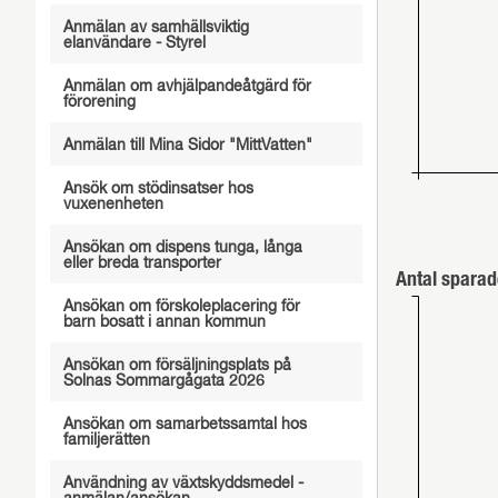
Anmälan av samhällsviktig
elanvändare - Styrel
Anmälan om avhjälpandeåtgärd för
förorening
Anmälan till Mina Sidor "MittVatten"
Ansök om stödinsatser hos
vuxenenheten
Ansökan om dispens tunga, långa
eller breda transporter
Antal sparad
Ansökan om förskoleplacering för
barn bosatt i annan kommun
Ansökan om försäljningsplats på
Solnas Sommargågata 2026
Ansökan om samarbetssamtal hos
familjerätten
Användning av växtskyddsmedel -