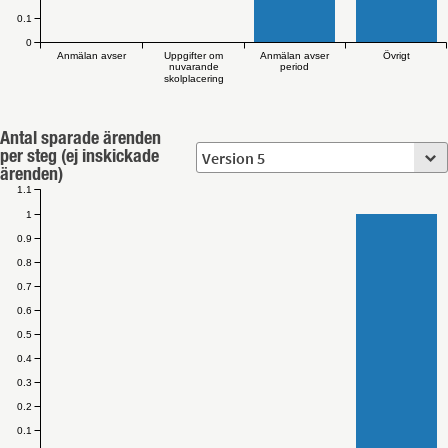
0.1
0
Anmälan avser
Uppgifter om
Anmälan avser
Övrigt
nuvarande
period
skolplacering
Antal sparade ärenden
per steg (ej inskickade
ärenden)
1.1
1
0.9
0.8
0.7
0.6
0.5
0.4
0.3
0.2
0.1