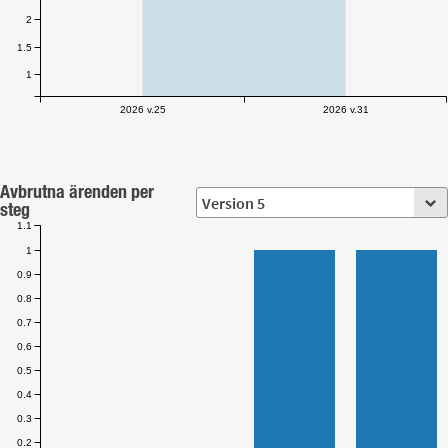
2
1.5
1
2026 v.25
2026 v.31
Avbrutna ärenden per
steg
1.1
1
0.9
0.8
0.7
0.6
0.5
0.4
0.3
0.2