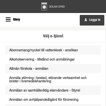
Meny
Logga in
u
Välj e-tjänst
Abonnemang/nyckel till vattenkiosk - ansökan
Alkoholservering - tillstånd och anmälningar
Allmän förskola - anmälan
Anmäla störning i bostad, störande verksamhet och
brister i livsmedelshantering
Anmälan av samhällsviktig elanvändare - Styrel
Anmälan om avhjälpandeåtgärd för förorening