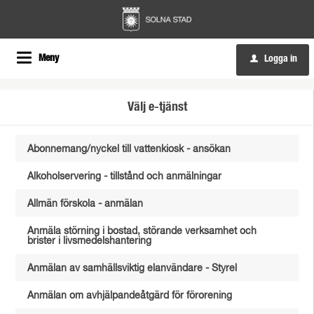
Meny
Logga in
u
Välj e-tjänst
Abonnemang/nyckel till vattenkiosk - ansökan
Alkoholservering - tillstånd och anmälningar
Allmän förskola - anmälan
Anmäla störning i bostad, störande verksamhet och
brister i livsmedelshantering
Anmälan av samhällsviktig elanvändare - Styrel
Anmälan om avhjälpandeåtgärd för förorening