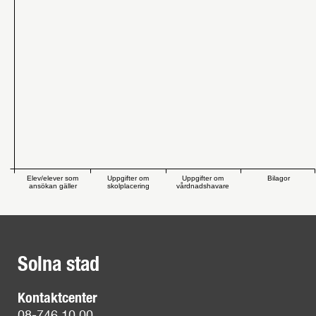
Elev/elever som
Uppgifter om
Uppgifter om
Bilagor
ansökan gäller
skolplacering
vårdnadshavare
Solna stad
Kontaktcenter