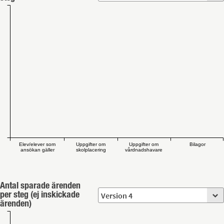
Elev/elever som
Uppgifter om
Uppgifter om
Bilagor
ansökan gäller
skolplacering
vårdnadshavare
Antal sparade ärenden
per steg (ej inskickade
ärenden)