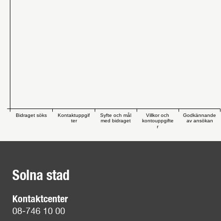
Bidraget söks
Kontaktuppgif
Syfte och mål
Villkor och
Godkännande
ter
med bidraget
kontouppgifte
av ansökan
r
Solna stad
Kontaktcenter
08-746 10 00