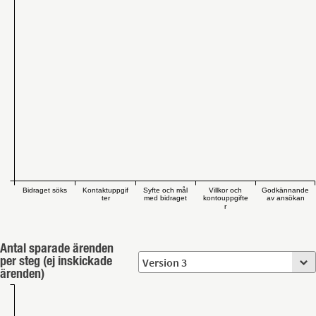
Bidraget söks
Kontaktuppgif
Syfte och mål
Villkor och
Godkännande
ter
med bidraget
kontouppgifte
av ansökan
r
Antal sparade ärenden
per steg (ej inskickade
ärenden)