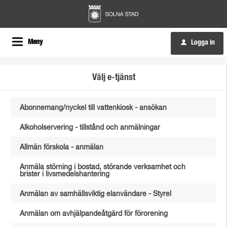
Meny
Logga in
u
Välj e-tjänst
Abonnemang/nyckel till vattenkiosk - ansökan
Alkoholservering - tillstånd och anmälningar
Allmän förskola - anmälan
Anmäla störning i bostad, störande verksamhet och
brister i livsmedelshantering
Anmälan av samhällsviktig elanvändare - Styrel
Anmälan om avhjälpandeåtgärd för förorening