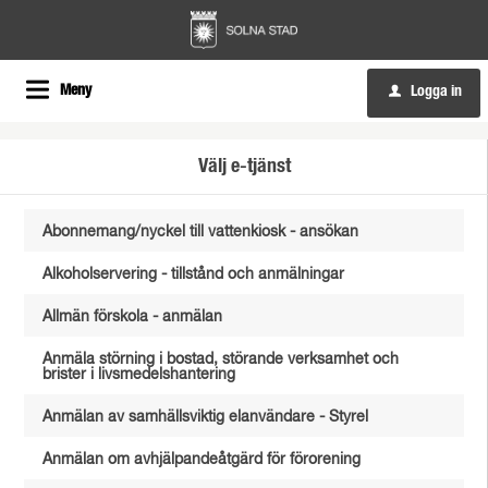
Meny
Logga in
u
Välj e-tjänst
Abonnemang/nyckel till vattenkiosk - ansökan
Alkoholservering - tillstånd och anmälningar
Allmän förskola - anmälan
Anmäla störning i bostad, störande verksamhet och
brister i livsmedelshantering
Anmälan av samhällsviktig elanvändare - Styrel
Anmälan om avhjälpandeåtgärd för förorening