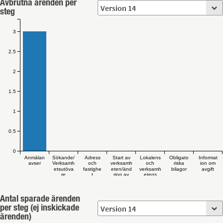
Avbrutna ärenden per
steg
3
2.5
2
1.5
1
0.5
0
Anmälan
Sökande/
Adress
Start av
Lokalens
Obligato
Informat
avser
Verksamh
och
verksamh
och
riska
ion om
etsutöva
fastighe
eten/änd
verksamh
bilagor
avgift
re
t
ring av
etens
verksamh
utformni
eten
ng
Antal sparade ärenden
per steg (ej inskickade
ärenden)