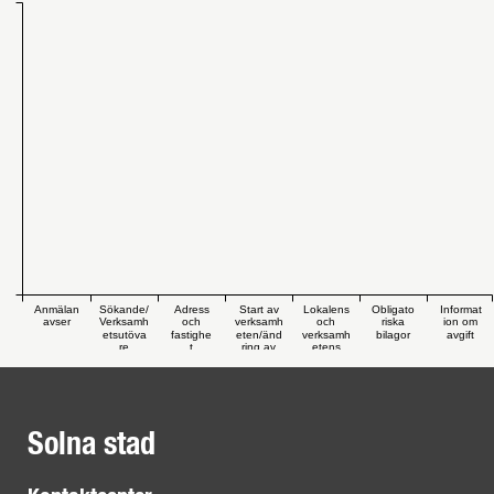
Anmälan
Sökande/
Adress
Start av
Lokalens
Obligato
Informat
avser
Verksamh
och
verksamh
och
riska
ion om
etsutöva
fastighe
eten/änd
verksamh
bilagor
avgift
re
t
ring av
etens
verksamh
utformni
eten
ng
Solna stad