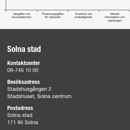
Uppgifter om
Personuppgifter
Ansökan om
Aktuell
huvudmannen
för sökande
entledigande
information om
uppdraget
Solna stad
Kontaktcenter
08-746 10 00
Besöksadress
Stadshusgången 2
Stadshuset, Solna centrum
Postadress
Solna stad
171 86 Solna