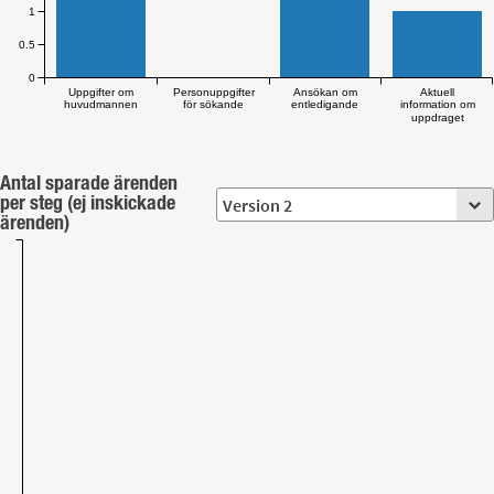
1
0.5
0
Uppgifter om
Personuppgifter
Ansökan om
Aktuell
huvudmannen
för sökande
entledigande
information om
uppdraget
Antal sparade ärenden
per steg (ej inskickade
ärenden)