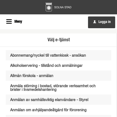
Meny
Logga in
u
Välj e-tjänst
Abonnemang/nyckel till vattenkiosk - ansökan
Alkoholservering - tillstånd och anmälningar
Allmän förskola - anmälan
Anmäla störning i bostad, störande verksamhet och
brister i livsmedelshantering
Anmälan av samhällsviktig elanvändare - Styrel
Anmälan om avhjälpandeåtgärd för förorening