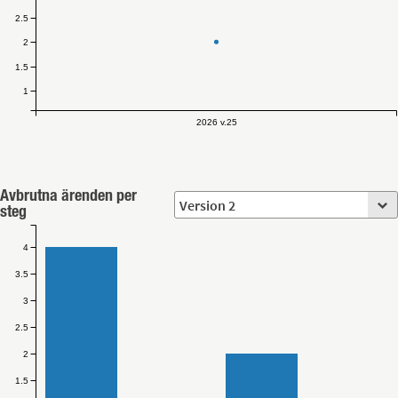
2.5
2
1.5
1
2026 v.25
Avbrutna ärenden per
steg
4
3.5
3
2.5
2
1.5