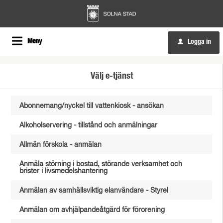
Meny
Logga in
u
Välj e-tjänst
Abonnemang/nyckel till vattenkiosk - ansökan
Alkoholservering - tillstånd och anmälningar
Allmän förskola - anmälan
Anmäla störning i bostad, störande verksamhet och
brister i livsmedelshantering
Anmälan av samhällsviktig elanvändare - Styrel
Anmälan om avhjälpandeåtgärd för förorening