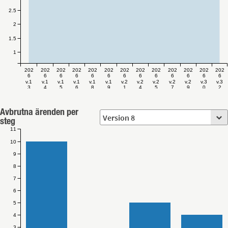
2.5
2
1.5
1
202
202
202
202
202
202
202
202
202
202
202
202
202
6
6
6
6
6
6
6
6
6
6
6
6
6
v.1
v.1
v.1
v.1
v.1
v.1
v.2
v.2
v.2
v.2
v.2
v.3
v.3
3
4
5
6
8
9
1
4
5
7
9
0
2
Avbrutna ärenden per
steg
11
10
9
8
7
6
5
4
3