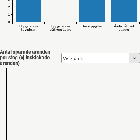
2
1
0
Uppgifter om
Uppgifter om
Bankuppgifter
Ändamål med
huvudman
ställföreträdare
uttaget
Antal sparade ärenden
per steg (ej inskickade
ärenden)