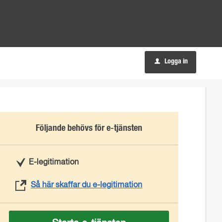
Logga in
u
Följande behövs för e-tjänsten
E-legitimation
Så här skaffar du e-legitimation