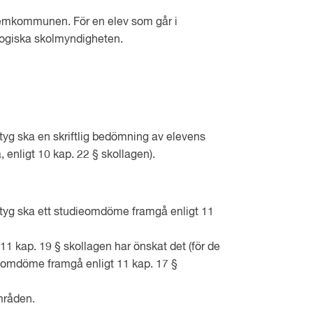
hemkommunen. För en elev som går i
gogiska skolmyndigheten.
yg ska en skriftlig bedömning av elevens
enligt 10 kap. 22 § skollagen).
tyg ska ett studieomdöme framgå enligt 11
11 kap. 19 § skollagen har önskat det (för de
eomdöme framgå enligt 11 kap. 17 §
mråden.