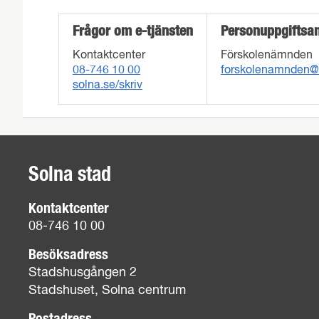
Frågor om e-tjänsten
Personuppgiftsa
Kontaktcenter
Förskolenämnden
08-746 10 00
forskolenamnden@
solna.se/skriv
Solna stad
Kontaktcenter
08-746 10 00
Besöksadress
Stadshusgången 2
Stadshuset, Solna centrum