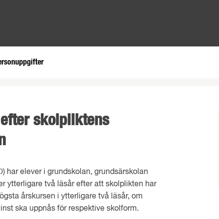
ersonuppgifter
efter skolpliktens
n
0) har elever i grundskolan, grundsärskolan
 ytterligare två läsår efter att skolplikten har
sta årskursen i ytterligare två läsår, om
minst ska uppnås för respektive skolform.