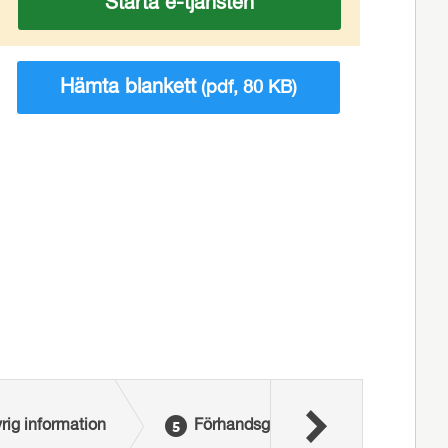
Starta e-tjänsten
Hämta blankett
(pdf, 80 KB)
rig information
Förhandsgranska
Signe