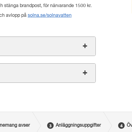
ch stänga brandpost, för närvarande 1500 kr.
och avlopp på
solna.se/solnavatten
nemang avser
Anläggningsuppgifter
Öv