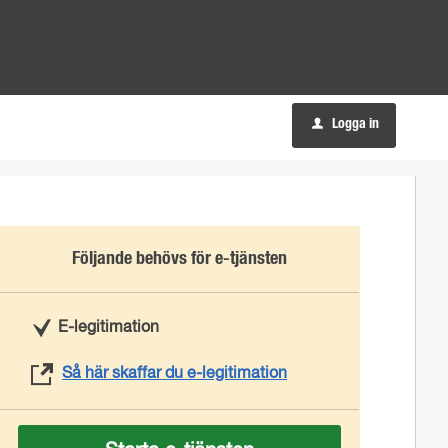
Logga in
u
Följande behövs för e-tjänsten
E-legitimation
Så här skaffar du e-legitimation