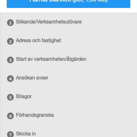
(pdf, 1,96 MB)
Sökande/Verksamhetsutövare
Adress och fastighet
Start av verksamheten/åtgärden
Ansökan avser
Bilagor
Förhandsgranska
Skicka in