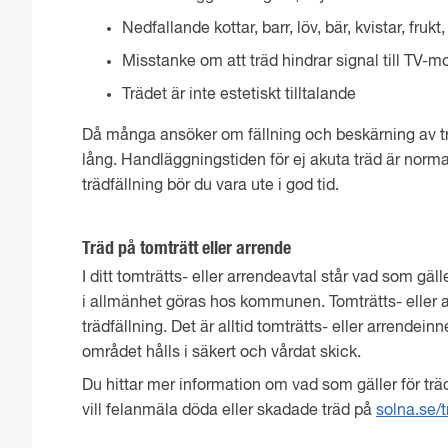
Nedfallande kottar, barr, löv, bär, kvistar, fru
Misstanke om att träd hindrar signal till TV-m
Trädet är inte estetiskt tilltalande
Då många ansöker om fällning och beskärning av t
lång. Handläggningstiden för ej akuta träd är normalt
trädfällning bör du vara ute i god tid.
Träd på tomträtt eller arrende
I ditt tomträtts- eller arrendeavtal står vad som gäl
i allmänhet göras hos kommunen. Tomträtts- eller
trädfällning. Det är alltid tomträtts- eller arrendein
området hålls i säkert och vårdat skick.
Du hittar mer information om vad som gäller för träd
vill felanmäla döda eller skadade träd på
solna.se/t