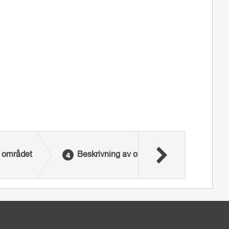
 området
Beskrivning av området där trädet/träden 