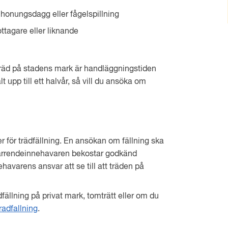
kt, honungsdagg eller fågelspillning
ottagare eller liknande
räd på stadens mark är handläggningstiden
 upp till ett halvår, så vill du ansöka om
ler för trädfällning. En ansökan om fällning ska
 arrendeinnehavaren bekostar godkänd
nehavarens ansvar att se till att träden på
fällning på privat mark, tomträtt eller om du
radfallning
.