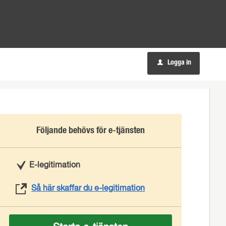
Logga in
u
Följande behövs för e-tjänsten
E-legitimation
Så här skaffar du e-legitimation