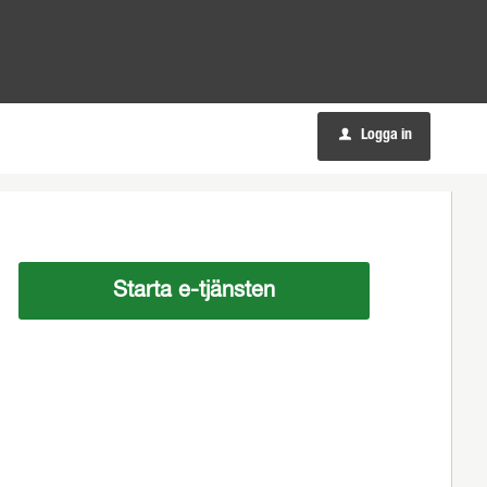
Logga in
u
Starta e-tjänsten