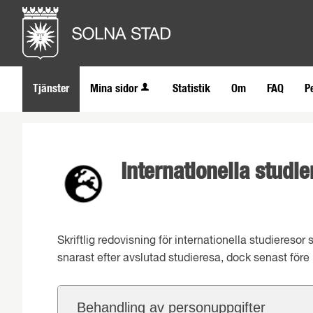
Tjänster
Mina sidor
Statistik
Om
FAQ
P
Internationella studi
Skriftlig redovisning för internationella studiereso
snarast efter avslutad studieresa, dock senast före
Behandling av personuppgifter