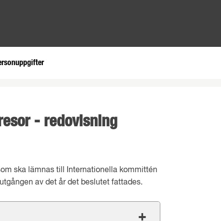
ersonuppgifter
eresor - redovisning
r som ska lämnas till Internationella kommittén
 utgången av det år det beslutet fattades.