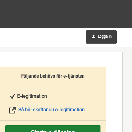
Logga in
u
Följande behövs för e-tjänsten
E-legitimation
Så här skaffar du e-legitimation