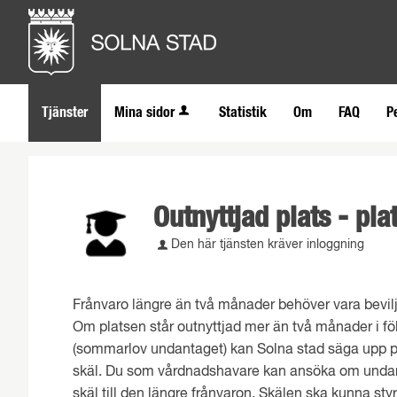
Tjänster
Mina sidor
Statistik
Om
FAQ
P
Outnyttjad plats - pl
Den här tjänsten kräver inloggning
Frånvaro längre än två månader behöver vara beviljad
Om platsen står outnyttjad mer än två månader i fö
(sommarlov undantaget) kan Solna stad säga upp plat
skäl. Du som vårdnadshavare kan ansöka om undant
skäl till den längre frånvaron. Skälen ska kunna styr