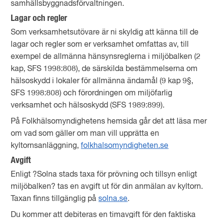
samhällsbyggnadsförvaltningen.
Lagar och regler
Som verksamhetsutövare är ni skyldig att känna till de
lagar och regler som er verksamhet omfattas av, till
exempel de allmänna hänsynsreglerna i miljöbalken (2
kap, SFS 1998:808), de särskilda bestämmelserna om
hälsoskydd i lokaler för allmänna ändamål (9 kap 9§,
SFS 1998:808) och förordningen om miljöfarlig
verksamhet och hälsoskydd (SFS 1989:899).
På Folkhälsomyndighetens hemsida går det att läsa mer
om vad som gäller om man vill upprätta en
kyltornsanläggning,
folkhalsomyndigheten.se
Avgift
Enligt ?Solna stads taxa för prövning och tillsyn enligt
miljöbalken? tas en avgift ut för din anmälan av kyltorn.
Taxan finns tillgänglig på
solna.se
.
Du kommer att debiteras en timavgift för den faktiska