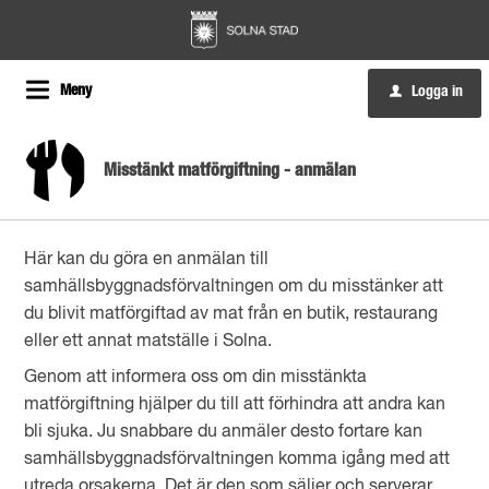
Meny
Logga in
u
Misstänkt matförgiftning - anmälan
Här kan du göra en anmälan till
samhällsbyggnadsförvaltningen om du misstänker att
du blivit matförgiftad av mat från en butik, restaurang
eller ett annat matställe i Solna.
Genom att informera oss om din misstänkta
matförgiftning hjälper du till att förhindra att andra kan
bli sjuka. Ju snabbare du anmäler desto fortare kan
samhällsbyggnadsförvaltningen komma igång med att
utreda orsakerna. Det är den som säljer och serverar